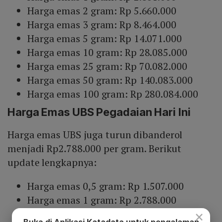
Harga emas 2 gram: Rp 5.660.000
Harga emas 3 gram: Rp 8.464.000
Harga emas 5 gram: Rp 14.071.000
Harga emas 10 gram: Rp 28.085.000
Harga emas 25 gram: Rp 70.082.000
Harga emas 50 gram: Rp 140.083.000
Harga emas 100 gram: Rp 280.084.000
Harga Emas UBS Pegadaian Hari Ini
Harga emas UBS juga turun dibanderol
menjadi Rp2.788.000 per gram. Berikut
update lengkapnya:
Harga emas 0,5 gram: Rp 1.507.000
Harga emas 1 gram: Rp 2.788.000
Harga emas 2 gram: Rp 5.533.000
×