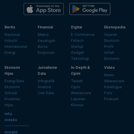
Berita
Finansial
Digital
Ekonopedia
Nasional
Makro
E-Commerce
Sejarah
Industri
Keuangan
Fintech
Ekonomi
Internasional
Bursa
Startup
Profil
Energi
Korporasi
Gadget
Istilah
Teknologi
Ekonomi
Ekonomi
Jurnalisme
In-Depth &
Video
Hijau
Data
Opini
News
Energi Baru
Infografik
Telaah
Wawancara
Ekonomi
Analisis
Opini
Katalogue
Sirkular
Cek Data
Wawancara
Foto
Investasi
Laporan
Podcast
Hijau
Khusus
Info
Indeks
Insight