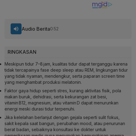
Audio Berita
0:52
RINGKASAN
Meskipun tidur 7–8 jam, kualitas tidur dapat terganggu karena
tidak tercapainya fase deep sleep atau REM, lingkungan tidur
yang tidak nyaman, mendengkur, serta paparan screen time
yang menghambat produksi melatonin.
Faktor gaya hidup seperti stres, kurang aktivitas fisik, pola
makan buruk, dehidrasi, serta kekurangan zat besi,
vitamin B12, magnesium, atau vitamin D dapat menurunkan
energi meski durasi tidur terpenuhi.
Jika kelelahan berlanjut dengan gejala seperti sulit fokus,
sakit kepala saat bangun, perubahan mood, atau penurunan
berat badan, sebaiknya konsultasi ke dokter untuk
pemeriksaan medis guna menyingkap kemungkinan anemia,