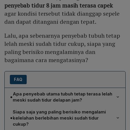
penyebab tidur 8 jam masih terasa capek
agar kondisi tersebut tidak dianggap sepele
dan dapat ditangani dengan tepat.
Lalu, apa sebenarnya penyebab tubuh tetap
lelah meski sudah tidur cukup, siapa yang
paling berisiko mengalaminya dan
bagaimana cara mengatasinya?
FAQ
Apa penyebab utama tubuh tetap terasa lelah
•
meski sudah tidur delapan jam?
Meskipun durasi tidur terpenuhi, kualitas tidur yang
Siapa saja yang paling berisiko mengalami
buruk menjadi akar utama kelelahan. Gangguan
•
kelelahan berlebihan meski sudah tidur
memasuki fase deep sleep atau REM, sering terbangun
cukup?
akibat kebisingan, suhu tidak cocok, atau mendengkur,