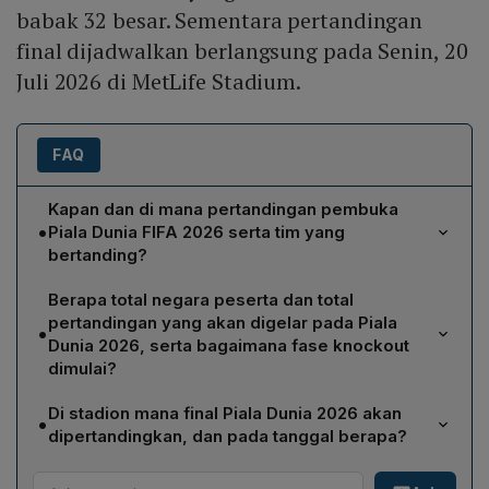
babak 32 besar. Sementara pertandingan
final dijadwalkan berlangsung pada Senin, 20
Juli 2026 di MetLife Stadium.
FAQ
Kapan dan di mana pertandingan pembuka
•
Piala Dunia FIFA 2026 serta tim yang
bertanding?
Pertandingan pembuka dijadwalkan pada Jumat, 12
Berapa total negara peserta dan total
Juni 2026 pukul 02.00 WIB, mempertemukan Meksiko
pertandingan yang akan digelar pada Piala
•
melawan Afrika Selatan di Stadion Kota Meksiko,
Dunia 2026, serta bagaimana fase knockout
Meksiko.
dimulai?
Turnamen ini melibatkan 48 negara peserta dengan
Di stadion mana final Piala Dunia 2026 akan
•
total 104 pertandingan. Fase knockout dimulai dari
dipertandingkan, dan pada tanggal berapa?
babak 32 besar, dimana dua tim terbaik dari setiap grup
Final dijadwalkan pada Senin, 20 Juli 2026 dan akan
melaju ke fase tersebut.