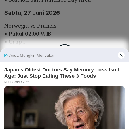
Sabtu, 27 Juni 2026
Norwegia vs Prancis
• Pukul 02.00 WIB
• Grup I
• Foxborough, Boston, Amerika Serikat
Senegal vs Irak
• Pukul 02.00 WIB
• Grup I
• Toronto, Kanada
Tanjung Verde vs Arab Saudi
• Pukul 07.00 WIB
• Grup H
• Houston, Amerika Serikat