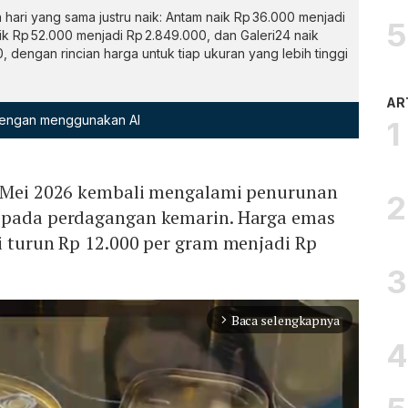
hari yang sama justru naik: Antam naik Rp 36.000 menjadi
k Rp 52.000 menjadi Rp 2.849.000, dan Galeri24 naik
 dengan rincian harga untuk tiap ukuran yang lebih tinggi
AR
 dengan menggunakan AI
2 Mei 2026 kembali mengalami penurunan
 pada perdagangan kemarin. Harga emas
i turun Rp 12.000 per gram menjadi Rp
Baca selengkapnya
arrow_forward_ios