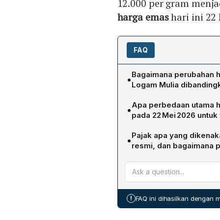
12.000 per gram menjad
harga emas
hari ini 22
FAQ
Bagaimana perubahan ha
•
Logam Mulia dibanding
Pada 22 Mei 2026 harga em
Apa perbedaan utama h
•
Rp 12.000 per gram, menja
pada 22 Mei 2026 untuk
pada harga buyback, yang 
Di Logam Mulia, harga ema
gram.
Pajak apa yang dikenak
•
Galeri24 Rp 2.756.000. Se
resmi, dan bagaimana 
Rp 2.898.000 (+Rp 36.000)
Pembelian emas di butik a
(+Rp 32.000). Jadi, pada 
0,25 % dari harga emas ya
untuk ketiga varian diban
harga dasar Rp 2.788.000,
total biaya menjadi sekit
!
FAQ ini dihasilkan dengan
meskipun persentasenya k