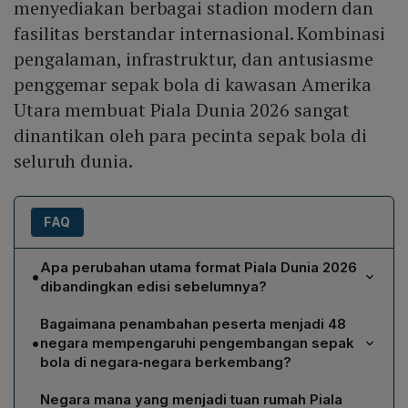
menyediakan berbagai stadion modern dan
fasilitas berstandar internasional. Kombinasi
pengalaman, infrastruktur, dan antusiasme
penggemar sepak bola di kawasan Amerika
Utara membuat Piala Dunia 2026 sangat
dinantikan oleh para pecinta sepak bola di
seluruh dunia.
FAQ
Apa perubahan utama format Piala Dunia 2026
•
dibandingkan edisi sebelumnya?
Format Piala Dunia 2026 beralih dari 32 tim dalam 8
Bagaimana penambahan peserta menjadi 48
grup menjadi 48 tim yang dibagi ke dalam 12 grup,
•
negara mempengaruhi pengembangan sepak
masing‑masing berisi empat tim. Dari setiap grup, tim‑tim
bola di negara‑negara berkembang?
akan bersaing untuk mengamankan tiket ke babak
Penambahan kuota memberi negara‑negara
lanjutan, sehingga meningkatkan jumlah pertandingan
Negara mana yang menjadi tuan rumah Piala