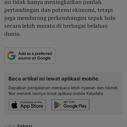
ini tidak hanya meningkatkan jumlah
pertandingan dan potensi ekonomi, tetapi
juga mendorong perkembangan sepak bola
secara lebih merata di berbagai belahan
dunia.
Baca artikel ini lewat aplikasi mobile.
Dapatkan pengalaman membaca lebih nyaman dan nikmati
fitur menarik lainnya lewat aplikasi mobile Katadata.
Editor:
Safrezi