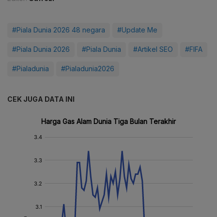
#Piala Dunia 2026 48 negara
#Update Me
#Piala Dunia 2026
#Piala Dunia
#Artikel SEO
#FIFA
#Pialadunia
#Pialadunia2026
CEK JUGA DATA INI