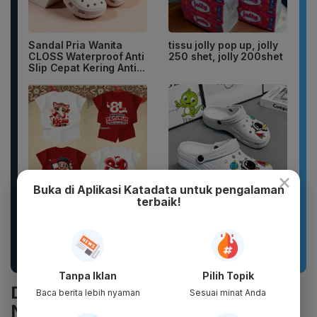
Sandal Pria Wanita
tissu jolly pop up, jolly
CLOSS Waterproof Anti
250 shet, jolly 200shet
Slip Cepat Kering Anti...
×
Buka di Aplikasi Katadata untuk pengalaman
terbaik!
New 2026 Pamelo.id
Sandal Baim unisex
Setelan Anak 17
yang stylish, terbuat
Agustus Dirgahayu 81
dari bahan karet dan
2026 Katun...
EVA...
Tanpa Iklan
Pilih Topik
Dampak Piala Dunia 2026 48
Baca berita lebih nyaman
Sesuai minat Anda
Negara bagi Sepak Bola Dunia