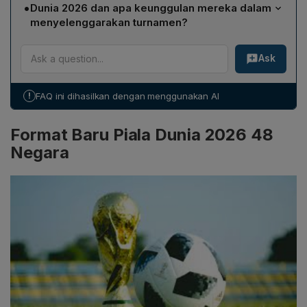
berkembang kesempatan lebih besar lolos ke
dan memberi peluang lebih banyak negara untuk
•
Dunia 2026 dan apa keunggulan mereka dalam
turnamen, yang memotivasi federasi mereka untuk
masuk fase knockout.
menyelenggarakan turnamen?
meningkatkan kompetisi domestik dan program
Kanada, Amerika Serikat, dan Meksiko menjadi tuan
pembinaan usia muda. Potensi tampil di panggung
Ask
rumah bersama Piala Dunia 2026. Ketiganya
dunia menarik investasi pemerintah, sponsor, dan
menawarkan stadion modern, infrastruktur berstandar
organisasi olahraga, sekaligus memberikan
internasional, serta pengalaman menggelar event
pengalaman berharga bagi pemain muda yang
!
FAQ ini dihasilkan dengan menggunakan AI
besar. Kombinasi fasilitas unggul, jaringan transportasi
sebelumnya sulit memperoleh eksposur internasional.
yang baik, dan antusiasme penggemar di Amerika
Format Baru Piala Dunia 2026 48
Utara membuat turnamen ini sangat dinantikan secara
Negara
global.