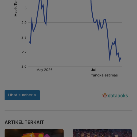
ARTIKEL TERKAIT