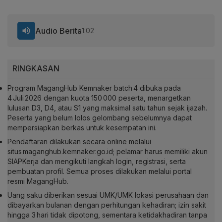
Audio Berita
1:02
RINGKASAN
Program MagangHub Kemnaker batch 4 dibuka pada
4 Juli 2026 dengan kuota 150 000 peserta, menargetkan
lulusan D3, D4, atau S1 yang maksimal satu tahun sejak ijazah.
Peserta yang belum lolos gelombang sebelumnya dapat
mempersiapkan berkas untuk kesempatan ini.
Pendaftaran dilakukan secara online melalui
situs maganghub.kemnaker.go.id; pelamar harus memiliki akun
SIAPKerja dan mengikuti langkah login, registrasi, serta
pembuatan profil. Semua proses dilakukan melalui portal
resmi MagangHub.
Uang saku diberikan sesuai UMK/UMK lokasi perusahaan dan
dibayarkan bulanan dengan perhitungan kehadiran; izin sakit
hingga 3 hari tidak dipotong, sementara ketidakhadiran tanpa