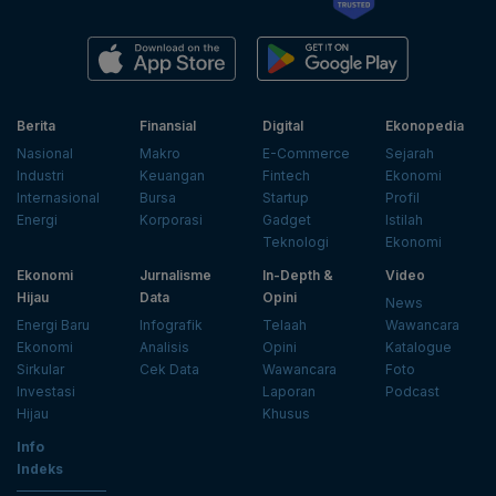
Berita
Finansial
Digital
Ekonopedia
Nasional
Makro
E-Commerce
Sejarah
Industri
Keuangan
Fintech
Ekonomi
Internasional
Bursa
Startup
Profil
Energi
Korporasi
Gadget
Istilah
Teknologi
Ekonomi
Ekonomi
Jurnalisme
In-Depth &
Video
Hijau
Data
Opini
News
Energi Baru
Infografik
Telaah
Wawancara
Ekonomi
Analisis
Opini
Katalogue
Sirkular
Cek Data
Wawancara
Foto
Investasi
Laporan
Podcast
Hijau
Khusus
Info
Indeks