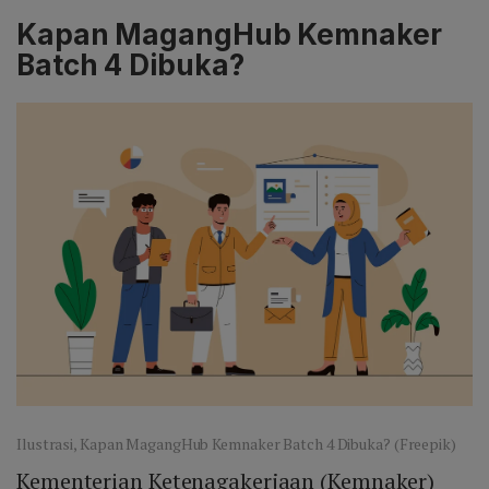
saku dipotong per hari. Ketidakhadiran tanpa
Kapan MagangHub Kemnaker
keterangan juga dikenakan pemotongan, dan uang
saku tidak dibayarkan bila peserta mengundurkan diri
Batch 4 Dibuka?
sebelum akhir bulan berjalan.
Ilustrasi, Kapan MagangHub Kemnaker Batch 4 Dibuka? (Freepik)
Kementerian Ketenagakerjaan (Kemnaker)