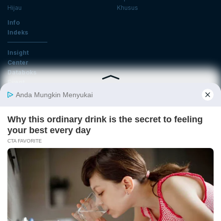
Hijau
Khusus
Info
Indeks
Insight
Center
Databoks
Event
KatadataOto
Langganan Newsletter
Email
Daftar
Ikuti Kami
Tentang Katadata
Advertising
Karier
Pedoman Media Siber
Kebijakan Privasi
Disclaimer
Hubungi Kami