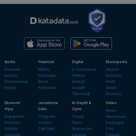
Berita
Finansial
Digital
Ekonopedia
Nasional
Makro
E-Commerce
Sejarah
Industri
Keuangan
Fintech
Ekonomi
Internasional
Bursa
Startup
Profil
Energi
Korporasi
Gadget
Istilah
Teknologi
Ekonomi
Ekonomi
Jurnalisme
In-Depth &
Video
Hijau
Data
Opini
News
Energi Baru
Infografik
Telaah
Wawancara
Ekonomi
Analisis
Opini
Katalogue
Sirkular
Cek Data
Wawancara
Foto
Investasi
Laporan
Podcast