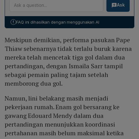
Ask
penentu utama meliputi kepemimpinan Sadio Mane
Norwegia, menandakan koordinasi pertahanan masih
yang dapat mengendalikan serangan, disiplin defensif
perlu diperbaiki.
Irak yang diperkirakan meningkat, serta kemampuan
!
FAQ ini dihasilkan dengan menggunakan AI
Senegal memanfaatkan agresivitas lini depan mereka
untuk menembus pertahanan Irak yang masih rapuh.
Meskipun demikian, performa pasukan Pape
Thiaw sebenarnya tidak terlalu buruk karena
mereka telah mencetak tiga gol dalam dua
pertandingan, dengan Ismaila Sarr tampil
sebagai pemain paling tajam setelah
memborong dua gol.
Namun, lini belakang masih menjadi
pekerjaan rumah. Enam gol bersarang ke
gawang Edouard Mendy dalam dua
pertandingan menunjukkan koordinasi
pertahanan masih belum maksimal ketika