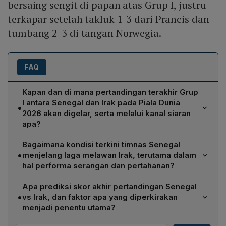
bersaing sengit di papan atas Grup I, justru
terkapar setelah takluk 1-3 dari Prancis dan
tumbang 2-3 di tangan Norwegia.
FAQ
Kapan dan di mana pertandingan terakhir Grup
I antara Senegal dan Irak pada Piala Dunia
•
2026 akan digelar, serta melalui kanal siaran
apa?
Pertandingan dijadwalkan pada Sabtu, 27 Juni 2026,
Bagaimana kondisi terkini timnas Senegal
pukul 02.00 WIB, bertandang di BMO Field, Toronto,
•
menjelang laga melawan Irak, terutama dalam
Kanada. Siaran langsung dapat disaksikan di TVRI dan
hal performa serangan dan pertahanan?
TVRI Sport.
Senegal, di bawah asuhan Pape Thiaw, mencetak tiga
Apa prediksi skor akhir pertandingan Senegal
gol dalam dua pertandingan, dengan Ismaila Sarr
•
vs Irak, dan faktor apa yang diperkirakan
menjadi pencetak gol terbanyak (dua gol). Namun lini
menjadi penentu utama?
belakang belum solid, terbukti dari enam gol yang
Prediksi skor akhir adalah Senegal 2‑0 Irak. Faktor
kebobolan dalam dua laga melawan Prancis dan