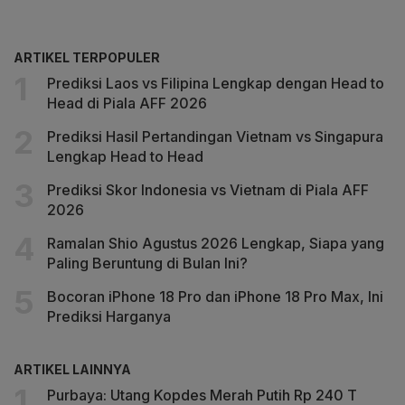
ARTIKEL TERPOPULER
Prediksi Laos vs Filipina Lengkap dengan Head to
Head di Piala AFF 2026
Prediksi Hasil Pertandingan Vietnam vs Singapura
Lengkap Head to Head
Prediksi Skor Indonesia vs Vietnam di Piala AFF
2026
Ramalan Shio Agustus 2026 Lengkap, Siapa yang
Paling Beruntung di Bulan Ini?
Bocoran iPhone 18 Pro dan iPhone 18 Pro Max, Ini
Prediksi Harganya
ARTIKEL LAINNYA
Purbaya: Utang Kopdes Merah Putih Rp 240 T