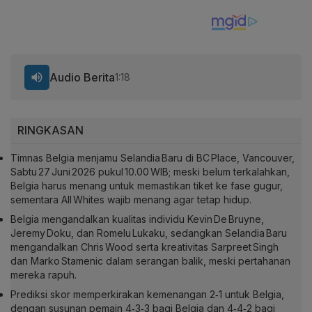
Audio Berita
1:18
RINGKASAN
Timnas Belgia menjamu Selandia Baru di BC Place, Vancouver,
Sabtu 27 Juni 2026 pukul 10.00 WIB; meski belum terkalahkan,
Belgia harus menang untuk memastikan tiket ke fase gugur,
sementara All Whites wajib menang agar tetap hidup.
Belgia mengandalkan kualitas individu Kevin De Bruyne,
Jeremy Doku, dan Romelu Lukaku, sedangkan Selandia Baru
mengandalkan Chris Wood serta kreativitas Sarpreet Singh
dan Marko Stamenic dalam serangan balik, meski pertahanan
mereka rapuh.
Prediksi skor memperkirakan kemenangan 2‑1 untuk Belgia,
dengan susunan pemain 4‑3‑3 bagi Belgia dan 4‑4‑2 bagi