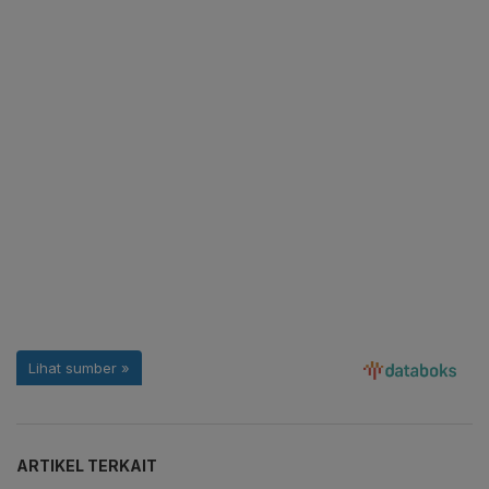
ARTIKEL TERKAIT