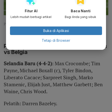
Fitur AI
Baca Nanti
Lebih mudah berbagi artikel
Bagi Anda yang sibuk
Prediksi Selandia Baru vs Belgia di Piala Dunia 2026 (AFP)
Buka di Aplikasi
Tetap di Browser
Prediksi Susunan Pemain Selandia Baru
vs Belgia
Selandia Baru (4-4-2)
: Max Crocombe; Tim
Payne, Michael Boxall (c), Tyler Bindon,
Liberato Cacace; Sarpreet Singh, Marko
Stamenic, Elijah Just, Matthew Garbett; Ben
Waine, Chris Wood.
Pelatih: Darren Bazeley.