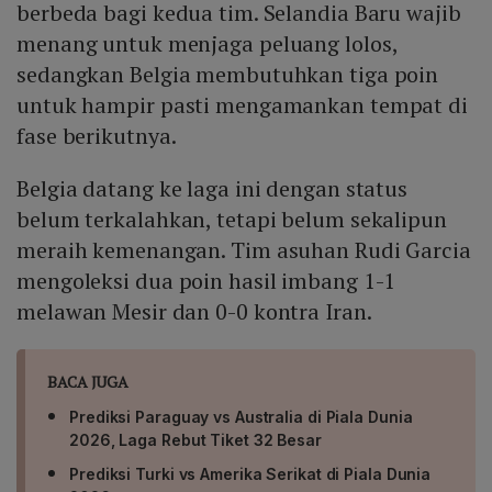
yang memungkinkan Belgia mengamankan tiga poin
berbeda bagi kedua tim. Selandia Baru wajib
dan melaju ke 16 besar.
menang untuk menjaga peluang lolos,
sedangkan Belgia membutuhkan tiga poin
untuk hampir pasti mengamankan tempat di
fase berikutnya.
Belgia datang ke laga ini dengan status
belum terkalahkan, tetapi belum sekalipun
meraih kemenangan. Tim asuhan Rudi Garcia
mengoleksi dua poin hasil imbang 1-1
melawan Mesir dan 0-0 kontra Iran.
BACA JUGA
Prediksi Paraguay vs Australia di Piala Dunia
2026, Laga Rebut Tiket 32 Besar
Prediksi Turki vs Amerika Serikat di Piala Dunia