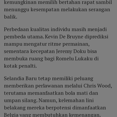
kemungkinan memilih bertahan rapat sambil
menunggu kesempatan melakukan serangan
balik.
Perbedaan kualitas individu masih menjadi
pembeda utama. Kevin De Bruyne diprediksi
mampu mengatur ritme permainan,
sementara kecepatan Jeremy Doku bisa
membuka ruang bagi Romelu Lukaku di
kotak penalti.
Selandia Baru tetap memiliki peluang
memberikan perlawanan melalui Chris Wood,
terutama memanfaatkan bola mati dan
umpan silang. Namun, kelemahan lini
belakang mereka berpotensi dimanfaatkan
Belgia yang membutuhkan kemenangan.