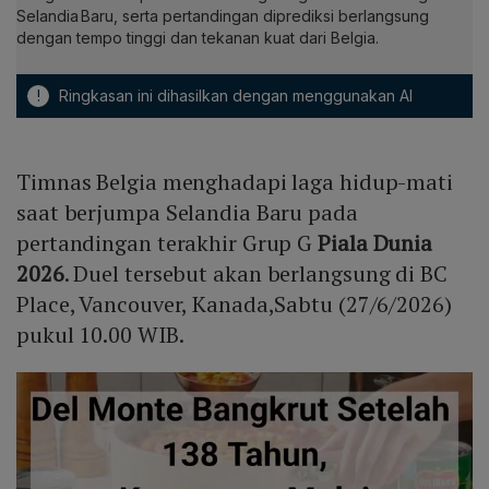
Selandia Baru, serta pertandingan diprediksi berlangsung
dengan tempo tinggi dan tekanan kuat dari Belgia.
!
Ringkasan ini dihasilkan dengan menggunakan AI
Timnas Belgia menghadapi laga hidup-mati
saat berjumpa Selandia Baru pada
pertandingan terakhir Grup G
Piala Dunia
2026
. Duel tersebut akan berlangsung di BC
Place, Vancouver, Kanada,Sabtu (27/6/2026)
pukul 10.00 WIB.