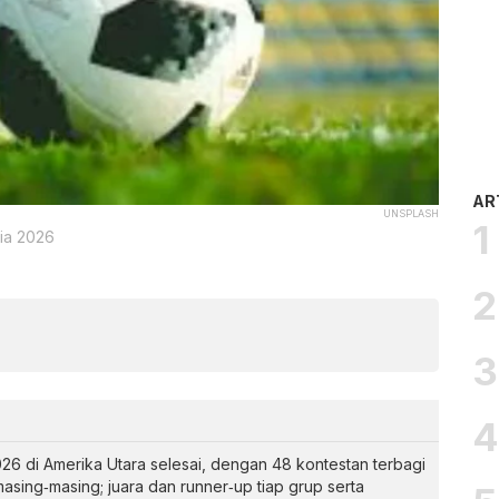
AR
UNSPLASH
nia 2026
2026 di Amerika Utara selesai, dengan 48 kontestan terbagi
masing‑masing; juara dan runner‑up tiap grup serta