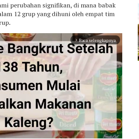
mi perubahan signifikan, di mana babak
alam 12 grup yang dihuni oleh empat tim
rup.
Baca selengkapnya
arrow_forward_ios