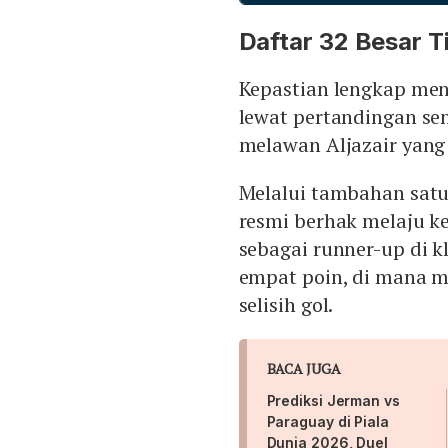
Daftar 32 Besar T
Kepastian lengkap men
lewat pertandingan sen
melawan Aljazair yang
Melalui tambahan satu 
resmi berhak melaju ke
sebagai runner-up di k
empat poin, di mana m
selisih gol.
BACA JUGA
Prediksi Jerman vs
Paraguay di Piala
Dunia 2026, Duel