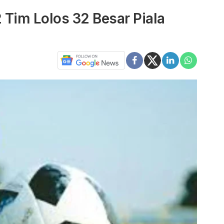
2 Tim Lolos 32 Besar Piala