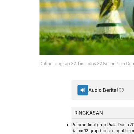
Daftar Lengkap 32 Tim Lolos 32 Besar Piala Du
Audio Berita
1:09
RINGKASAN
Putaran final grup Piala Dunia 
dalam 12 grup berisi empat tim 