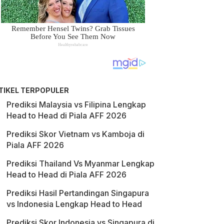
TIKEL TERPOPULER
Prediksi Malaysia vs Filipina Lengkap
Head to Head di Piala AFF 2026
Prediksi Skor Vietnam vs Kamboja di
Piala AFF 2026
Prediksi Thailand Vs Myanmar Lengkap
Head to Head di Piala AFF 2026
Prediksi Hasil Pertandingan Singapura
vs Indonesia Lengkap Head to Head
Prediksi Skor Indonesia vs Singapura di