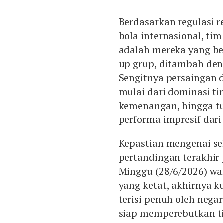
Berdasarkan regulasi r
bola internasional, ti
adalah mereka yang ber
up grup, ditambah deng
Sengitnya persaingan 
mulai dari dominasi t
kemenangan, hingga t
performa impresif dari
Kepastian mengenai se
pertandingan terakhir 
Minggu (28/6/2026) wa
yang ketat, akhirnya 
terisi penuh oleh nega
siap memperebutkan ti