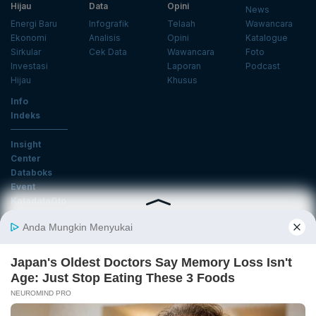
Hijau
Data
Opini
News
Energi Baru
Infografik
Telaah
Wawancara
Ekonomi
Analisis
Opini
Katalogue
Sirkular
Cek Data
Wawancara
Foto
Investasi
Laporan
Podcast
Hijau
Khusus
Info
Indeks
Insight
Center
Databoks
Event
KatadataOto
Langganan Newsletter
Email
Daftar
Ikuti Kami