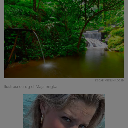
KSDAE.MENLHK.GO.ID
Ilustrasi curug di Majalengka