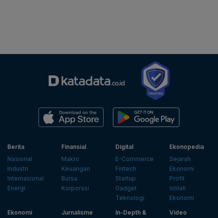
Berita
Finansial
Digital
Ekonopedia
Nasional
Makro
E-Commerce
Sejarah
Industri
Keuangan
Fintech
Ekonomi
Internasional
Bursa
Startup
Profil
Energi
Korporasi
Gadget
Istilah
Teknologi
Ekonomi
Ekonomi
Jurnalisme
In-Depth &
Video