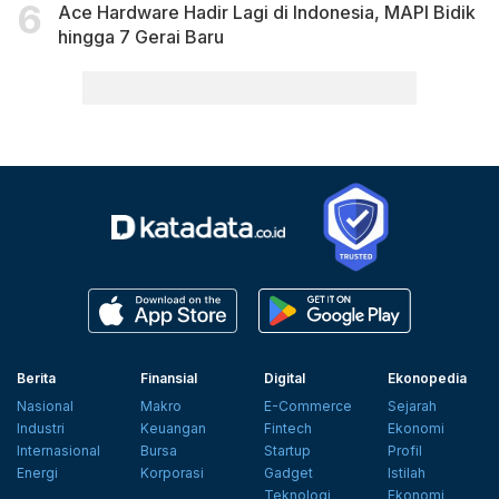
Ace Hardware Hadir Lagi di Indonesia, MAPI Bidik
hingga 7 Gerai Baru
Berita
Finansial
Digital
Ekonopedia
Nasional
Makro
E-Commerce
Sejarah
Industri
Keuangan
Fintech
Ekonomi
Internasional
Bursa
Startup
Profil
Energi
Korporasi
Gadget
Istilah
Teknologi
Ekonomi