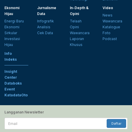
Ekonomi
Jurnalisme
In-Depth &
Video
Hijau
Data
Opini
News
Energi Baru
Infografik
Telaah
Wawancara
Ekonomi
Analisis
Opini
Katalogue
Sirkular
Cek Data
Wawancara
Foto
Investasi
Laporan
Podcast
Hijau
Khusus
Info
Indeks
Insight
Center
Databoks
Event
KatadataOto
Langganan Newsletter
Email
Daftar