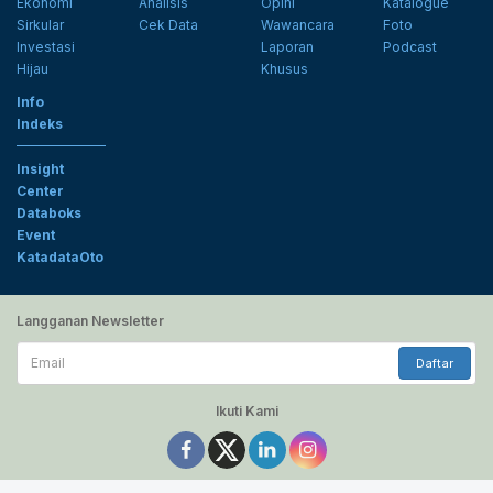
Ekonomi
Analisis
Opini
Katalogue
Sirkular
Cek Data
Wawancara
Foto
Investasi
Laporan
Podcast
Hijau
Khusus
Info
Indeks
Insight
Center
Databoks
Event
KatadataOto
Langganan Newsletter
Email
Daftar
Ikuti Kami