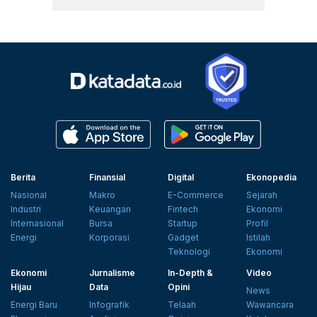
Berita
Finansial
Digital
Ekonopedia
Nasional
Makro
E-Commerce
Sejarah
Industri
Keuangan
Fintech
Ekonomi
Internasional
Bursa
Startup
Profil
Energi
Korporasi
Gadget
Istilah
Teknologi
Ekonomi
Ekonomi
Jurnalisme
In-Depth &
Video
Hijau
Data
Opini
News
Energi Baru
Infografik
Telaah
Wawancara