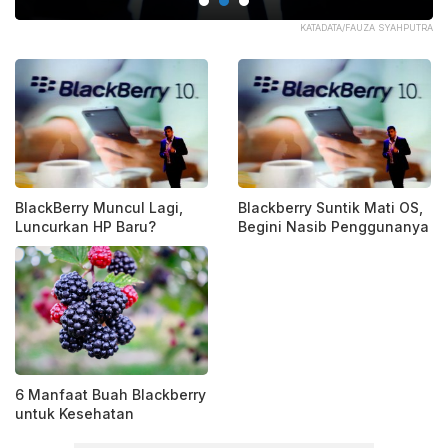
RRY
KATADATA/FAUZA SYAHPUTRA
BlackBerry Muncul Lagi,
Blackberry Suntik Mati OS,
Luncurkan HP Baru?
Begini Nasib Penggunanya
6 Manfaat Buah Blackberry
untuk Kesehatan