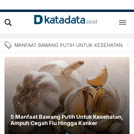
Berita manfaat bawang put
MANFAAT BAWANG PUTIH UNTUK KESEHATAN
Se
5 Manfaat Bawang Putih Untuk Kesehatan,
Ampuh Cegah Flu Hingga Kanker