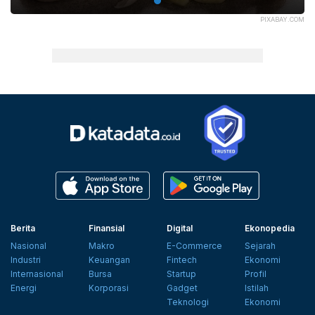
PIXABAY.COM
Berita
Finansial
Digital
Ekonopedia
Nasional
Makro
E-Commerce
Sejarah
Industri
Keuangan
Fintech
Ekonomi
Internasional
Bursa
Startup
Profil
Energi
Korporasi
Gadget
Istilah
Teknologi
Ekonomi