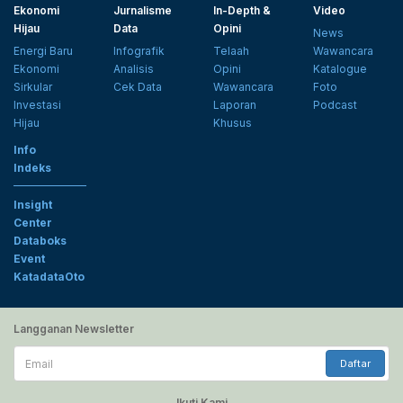
Ekonomi
Jurnalisme
In-Depth &
Video
Hijau
Data
Opini
News
Energi Baru
Infografik
Telaah
Wawancara
Ekonomi
Analisis
Opini
Katalogue
Sirkular
Cek Data
Wawancara
Foto
Investasi
Laporan
Podcast
Hijau
Khusus
Info
Indeks
Insight
Center
Databoks
Event
KatadataOto
Langganan Newsletter
Email
Daftar
Ikuti Kami