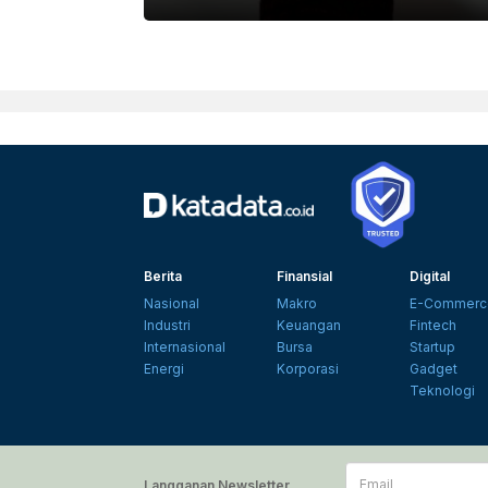
Berita
Finansial
Digital
Nasional
Makro
E-Commerc
Industri
Keuangan
Fintech
Internasional
Bursa
Startup
Energi
Korporasi
Gadget
Teknologi
Email
Langganan Newsletter