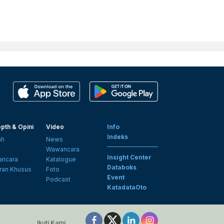
pth & Opini
Video
Info
Indeks
ah
News
i
Wawancara
Insight Center
ncara
Katalogue
Databoks
ran Khusus
Foto
Event
Podcast
KatadataOto
Ikuti Kami