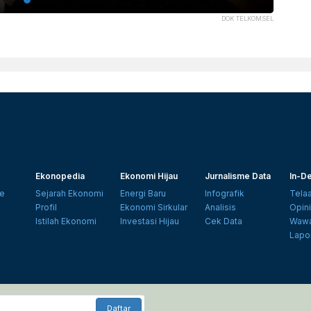
DOK TELKOMSEL
Ekonopedia
Ekonomi Hijau
Jurnalisme Data
In-De
e
Sejarah Ekonomi
Energi Baru
Infografik
Tela
Profil
Ekonomi Sirkular
Analisis
Opin
Istilah Ekonomi
Investasi Hijau
Cek Data
Wawa
Lapo
Daftar