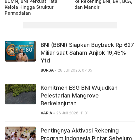
BUMN, BNI Perkuat Tata
ke Rekening BNI, BRI, BCA,
Kelola Hingga Struktur
dan Mandiri
Permodalan
BNI (BBNI) Siapkan Buyback Rp 627
Miliar saat Saham Anjlok 19,45%
Ytd
BURSA
• 28 Juli 2026, 07.05
Komitmen ESG BNI Wujudkan
Pelestarian Mangrove
Berkelanjutan
VARIA
• 26 Juli 2026, 11.31
Pentingnya Aktivasi Rekening
Program Indonesia Pintar Sebelum