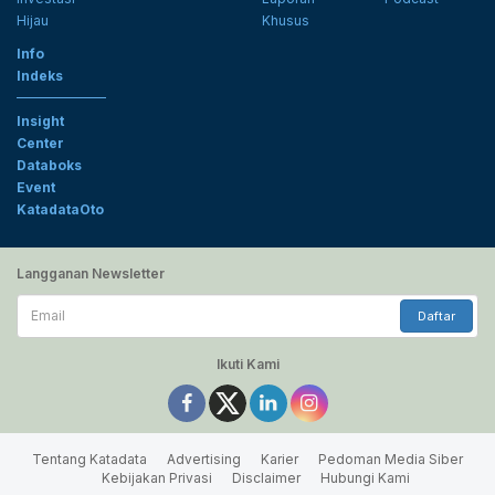
Hijau
Khusus
Info
Indeks
Insight
Center
Databoks
Event
KatadataOto
Langganan Newsletter
Email
Daftar
Ikuti Kami
Tentang Katadata
Advertising
Karier
Pedoman Media Siber
Kebijakan Privasi
Disclaimer
Hubungi Kami