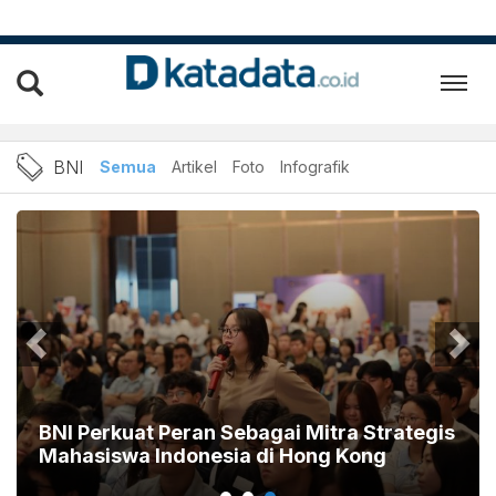
Berita BNI Terbaru dan Ter
BNI
Semua
Artikel
Foto
Infografik
BNI Perkuat Peran Sebagai Mitra Strategis
Mahasiswa Indonesia di Hong Kong