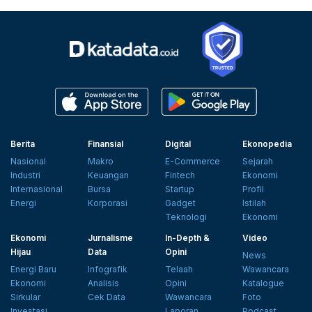
Berita
Finansial
Digital
Ekonopedia
Nasional
Makro
E-Commerce
Sejarah
Industri
Keuangan
Fintech
Ekonomi
Internasional
Bursa
Startup
Profil
Energi
Korporasi
Gadget
Istilah
Teknologi
Ekonomi
Ekonomi
Jurnalisme
In-Depth &
Video
Hijau
Data
Opini
News
Energi Baru
Infografik
Telaah
Wawancara
Ekonomi
Analisis
Opini
Katalogue
Sirkular
Cek Data
Wawancara
Foto
Investasi
Laporan
Podcast