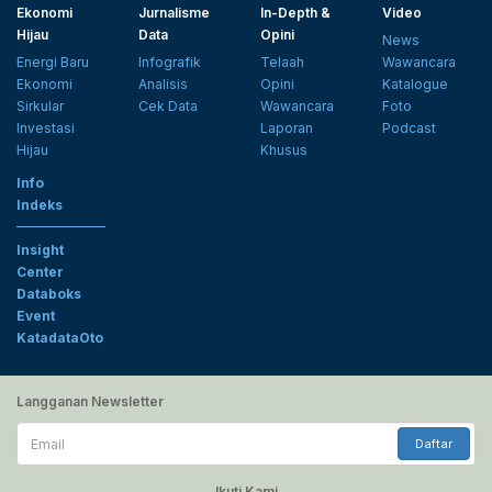
Ekonomi
Jurnalisme
In-Depth &
Video
Hijau
Data
Opini
News
Energi Baru
Infografik
Telaah
Wawancara
Ekonomi
Analisis
Opini
Katalogue
Sirkular
Cek Data
Wawancara
Foto
Investasi
Laporan
Podcast
Hijau
Khusus
Info
Indeks
Insight
Center
Databoks
Event
KatadataOto
Langganan Newsletter
Email
Daftar
Ikuti Kami