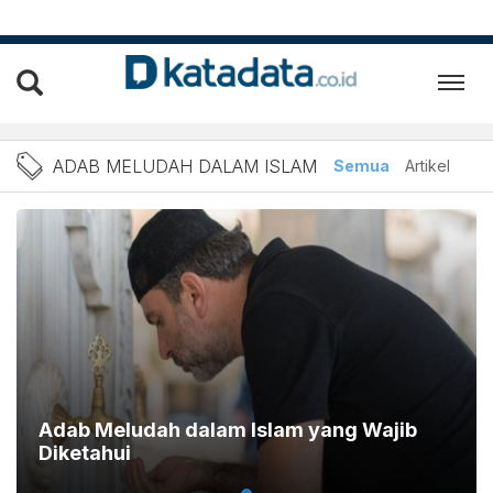
Berita Adab Meludah dalam
ADAB MELUDAH DALAM ISLAM
Semua
Artikel
Adab Meludah dalam Islam yang Wajib
Diketahui