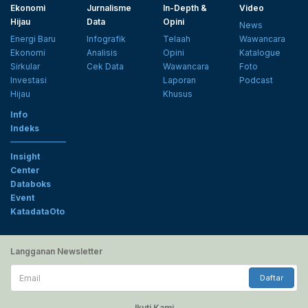
Ekonomi
Jurnalisme
In-Depth &
Video
Hijau
Data
Opini
News
Energi Baru
Infografik
Telaah
Wawancara
Ekonomi
Analisis
Opini
Katalogue
Sirkular
Cek Data
Wawancara
Foto
Investasi
Laporan
Podcast
Hijau
Khusus
Info
Indeks
Insight
Center
Databoks
Event
KatadataOto
Langganan Newsletter
Email
Daftar
Ikuti Kami