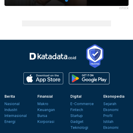
ISTOCK
Berita
Finansial
Digital
Ekonopedia
Nasional
Makro
E-Commerce
Sejarah
Industri
Keuangan
Fintech
Ekonomi
Internasional
Bursa
Startup
Profil
Energi
Korporasi
Gadget
Istilah
Teknologi
Ekonomi