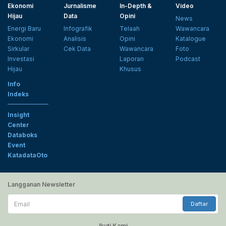
Ekonomi
Jurnalisme
In-Depth &
Video
Hijau
Data
Opini
News
Energi Baru
Infografik
Telaah
Wawancara
Ekonomi
Analisis
Opini
Katalogue
Sirkular
Cek Data
Wawancara
Foto
Investasi
Laporan
Podcast
Hijau
Khusus
Info
Indeks
Insight
Center
Databoks
Event
KatadataOto
Langganan Newsletter
Email
Daftar
Ikuti Kami