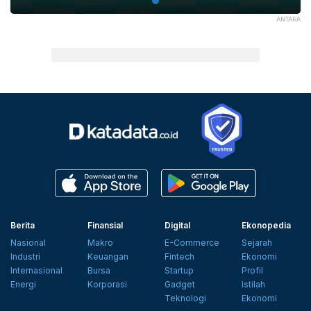
ANTARA
Berita
Finansial
Digital
Ekonopedia
Nasional
Makro
E-Commerce
Sejarah
Industri
Keuangan
Fintech
Ekonomi
Internasional
Bursa
Startup
Profil
Energi
Korporasi
Gadget
Istilah
Teknologi
Ekonomi