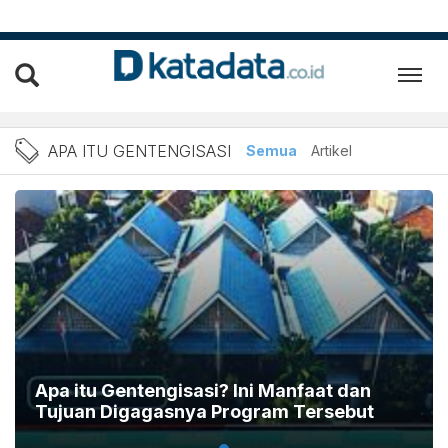
Berita Apa itu gentengisas
APA ITU GENTENGISASI
Semua
Artikel
Apa itu Gentengisasi? Ini Manfaat dan
Tujuan Digagasnya Program Tersebut