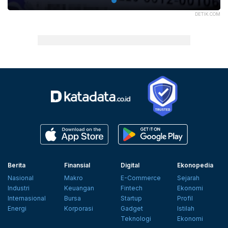
DETIK.COM
Berita
Finansial
Digital
Ekonopedia
Nasional
Makro
E-Commerce
Sejarah
Industri
Keuangan
Fintech
Ekonomi
Internasional
Bursa
Startup
Profil
Energi
Korporasi
Gadget
Istilah
Teknologi
Ekonomi