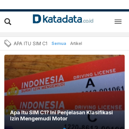
Berita Apa Itu SIM C1 Terb
APA ITU SIM C1
Semua
Artikel
Apa Itu SIM C1? Ini Penjelasan Klasifikasi
Izin Mengemudi Motor