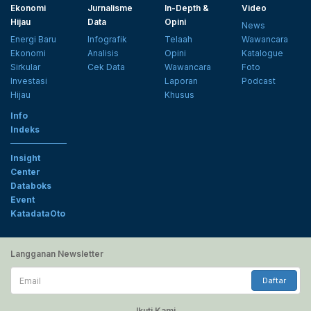
Ekonomi
Jurnalisme
In-Depth &
Video
Hijau
Data
Opini
News
Energi Baru
Infografik
Telaah
Wawancara
Ekonomi
Analisis
Opini
Katalogue
Sirkular
Cek Data
Wawancara
Foto
Investasi
Laporan
Podcast
Hijau
Khusus
Info
Indeks
Insight
Center
Databoks
Event
KatadataOto
Langganan Newsletter
Email
Daftar
Ikuti Kami