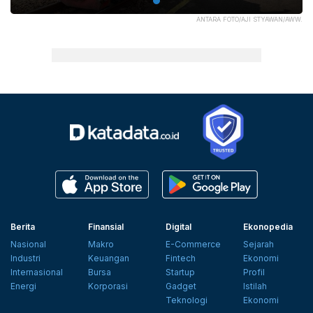
ANTARA FOTO/AJI STYAWAN/AWW.
Berita
Finansial
Digital
Ekonopedia
Nasional
Makro
E-Commerce
Sejarah
Industri
Keuangan
Fintech
Ekonomi
Internasional
Bursa
Startup
Profil
Energi
Korporasi
Gadget
Istilah
Teknologi
Ekonomi