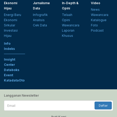
Ekonomi
Jurnalisme
In-Depth &
Video
Hijau
Data
Opini
News
Energi Baru
Infografik
Telaah
Wawancara
Ekonomi
Analisis
Opini
Katalogue
Sirkular
Cek Data
Wawancara
Foto
Investasi
Laporan
Podcast
Hijau
Khusus
Info
Indeks
Insight
Center
Databoks
Event
KatadataOto
Langganan Newsletter
Email
Daftar
Ikuti Kami