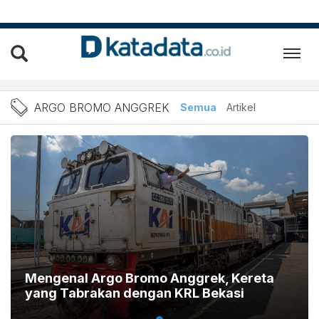
Berita Argo Bromo Anggrek
ARGO BROMO ANGGREK
Semua
Artikel
Mengenal Argo Bromo Anggrek, Kereta
yang Tabrakan dengan KRL Bekasi