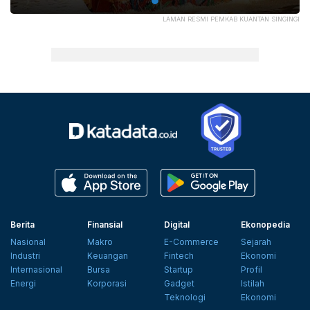
LAMAN RESMI PEMKAB KUANTAN SINGINGI
Berita
Finansial
Digital
Ekonopedia
Nasional
Makro
E-Commerce
Sejarah
Industri
Keuangan
Fintech
Ekonomi
Internasional
Bursa
Startup
Profil
Energi
Korporasi
Gadget
Istilah
Teknologi
Ekonomi