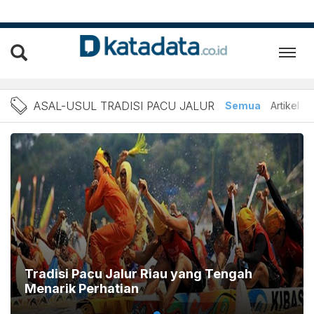
Berita Asal-Usul Tradisi P
ASAL-USUL TRADISI PACU JALUR
Semua
Artikel
Tradisi Pacu Jalur Riau yang Tengah
Menarik Perhatian