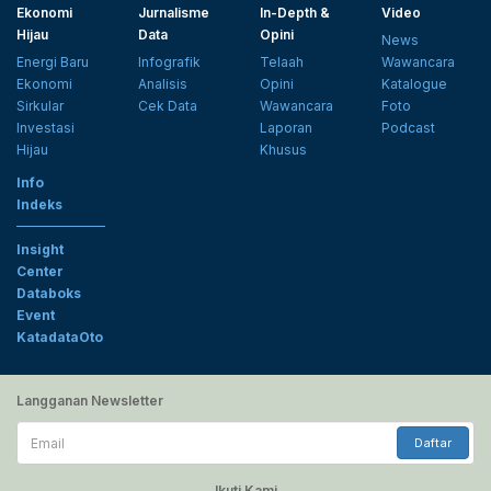
Ekonomi
Jurnalisme
In-Depth &
Video
Hijau
Data
Opini
News
Energi Baru
Infografik
Telaah
Wawancara
Ekonomi
Analisis
Opini
Katalogue
Sirkular
Cek Data
Wawancara
Foto
Investasi
Laporan
Podcast
Hijau
Khusus
Info
Indeks
Insight
Center
Databoks
Event
KatadataOto
Langganan Newsletter
Email
Daftar
Ikuti Kami