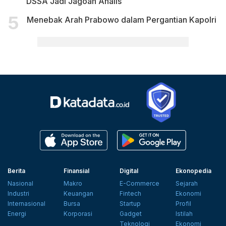
DSSA Jadi Jagoan Analis
Menebak Arah Prabowo dalam Pergantian Kapolri
Berita
Finansial
Digital
Ekonopedia
Nasional
Makro
E-Commerce
Sejarah
Industri
Keuangan
Fintech
Ekonomi
Internasional
Bursa
Startup
Profil
Energi
Korporasi
Gadget
Istilah
Teknologi
Ekonomi