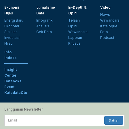
Ekonomi
Jurnalisme
In-Depth &
Video
Hijau
Data
Opini
News
Energi Baru
Infografik
Telaah
Wawancara
Ekonomi
Analisis
Opini
Katalogue
Sirkular
Cek Data
Wawancara
Foto
Investasi
Laporan
Podcast
Hijau
Khusus
Info
Indeks
Insight
Center
Databoks
Event
KatadataOto
Langganan Newsletter
Email
Daftar