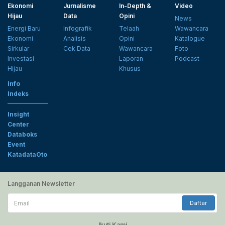
Ekonomi
Jurnalisme
In-Depth &
Video
Hijau
Data
Opini
News
Energi Baru
Infografik
Telaah
Wawancara
Ekonomi
Analisis
Opini
Katalogue
Sirkular
Cek Data
Wawancara
Foto
Investasi
Laporan
Podcast
Hijau
Khusus
Info
Indeks
Insight
Center
Databoks
Event
KatadataOto
Langganan Newsletter
Email
Daftar
Ikuti Kami