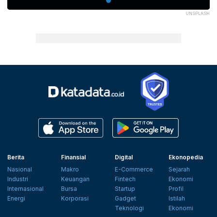
UNSPLASH
Berita
Finansial
Digital
Ekonopedia
Nasional
Makro
E-Commerce
Sejarah
Industri
Keuangan
Fintech
Ekonomi
Internasional
Bursa
Startup
Profil
Energi
Korporasi
Gadget
Istilah
Teknologi
Ekonomi