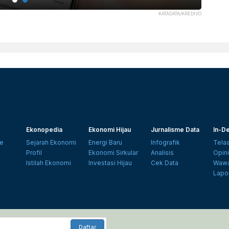
KATADATA/KREDIVO
Ekonopedia
Ekonomi Hijau
Jurnalisme Data
In-De
e
Sejarah Ekonomi
Energi Baru
Infografik
Tela
Profil
Ekonomi Sirkular
Analisis
Opin
Istilah Ekonomi
Investasi Hijau
Cek Data
Wawa
Lapo
Daftar