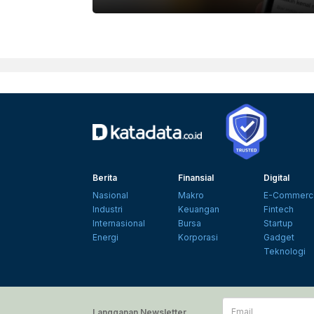
ARIEF KAMALUDIN|KATADATA
Berita
Finansial
Digital
Nasional
Makro
E-Commerc
Industri
Keuangan
Fintech
Internasional
Bursa
Startup
Energi
Korporasi
Gadget
Teknologi
Email
Langganan Newsletter