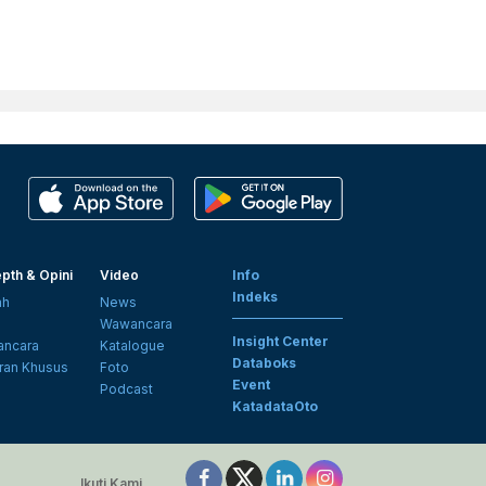
pth & Opini
Video
Info
Indeks
ah
News
i
Wawancara
Insight Center
ncara
Katalogue
Databoks
ran Khusus
Foto
Event
Podcast
KatadataOto
Ikuti Kami