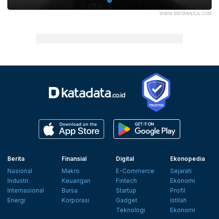
WWW.BRITANNICA.COM
Berita
Finansial
Digital
Ekonopedia
Nasional
Makro
E-Commerce
Sejarah
Industri
Keuangan
Fintech
Ekonomi
Internasional
Bursa
Startup
Profil
Energi
Korporasi
Gadget
Istilah
Teknologi
Ekonomi