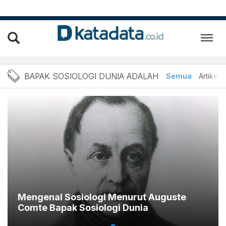
Berita Bapak Sosiologi Du
BAPAK SOSIOLOGI DUNIA ADALAH
Semua
Artikel
Mengenal Sosiologi Menurut Auguste
Comte Bapak Sosiologi Dunia