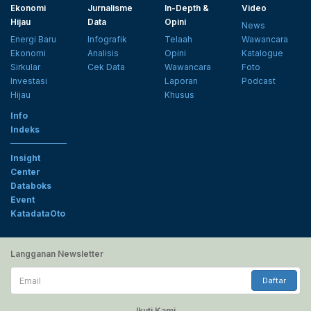
Ekonomi
Jurnalisme
In-Depth &
Video
Hijau
Data
Opini
News
Energi Baru
Infografik
Telaah
Wawancara
Ekonomi
Analisis
Opini
Katalogue
Sirkular
Cek Data
Wawancara
Foto
Investasi
Laporan
Podcast
Hijau
Khusus
Info
Indeks
Insight
Center
Databoks
Event
KatadataOto
Langganan Newsletter
Email
Daftar
Ikuti Kami