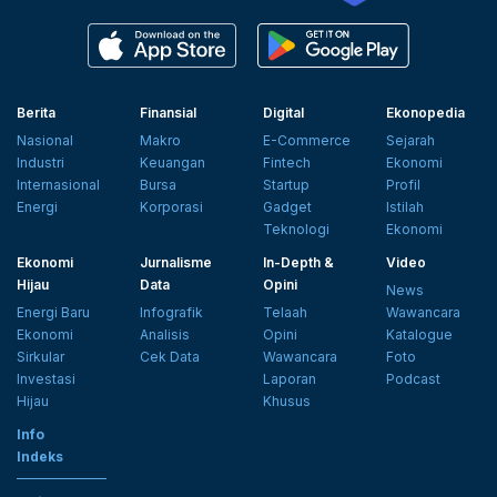
Berita
Finansial
Digital
Ekonopedia
Nasional
Makro
E-Commerce
Sejarah
Industri
Keuangan
Fintech
Ekonomi
Internasional
Bursa
Startup
Profil
Energi
Korporasi
Gadget
Istilah
Teknologi
Ekonomi
Ekonomi
Jurnalisme
In-Depth &
Video
Hijau
Data
Opini
News
Energi Baru
Infografik
Telaah
Wawancara
Ekonomi
Analisis
Opini
Katalogue
Sirkular
Cek Data
Wawancara
Foto
Investasi
Laporan
Podcast
Hijau
Khusus
Info
Indeks