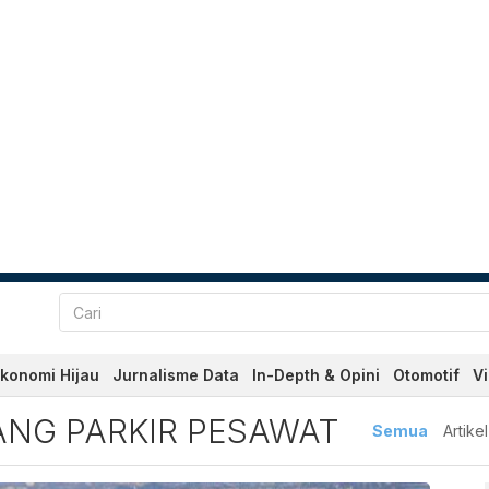
konomi Hijau
Jurnalisme Data
In-Depth & Opini
Otomotif
V
 Parkir Pesawat Terbaru da
ANG PARKIR PESAWAT
Semua
Artikel