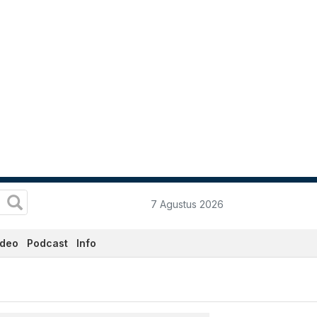
7 Agustus 2026
ideo
Podcast
Info
n Terkini Hari Ini - Katad