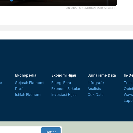
ANTARA FOTO/MUHAMMAD IQBAL/HP.
Ekonopedia
Ekonomi Hijau
Jurnalisme Data
In-De
e
Sejarah Ekonomi
Energi Baru
Infografik
Tela
Profil
Ekonomi Sirkular
Analisis
Opin
Istilah Ekonomi
Investasi Hijau
Cek Data
Wawa
Lapo
Daftar