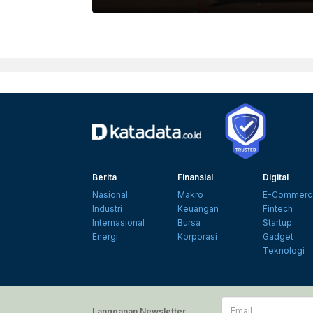
Berita
Finansial
Digital
Nasional
Makro
E-Commerc
Industri
Keuangan
Fintech
Internasional
Bursa
Startup
Energi
Korporasi
Gadget
Teknologi
Email
Langganan Newsletter