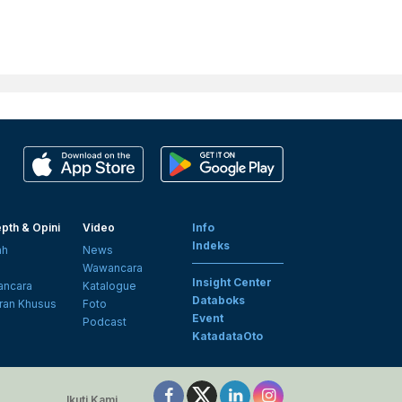
pth & Opini
Video
Info
Indeks
ah
News
i
Wawancara
Insight Center
ncara
Katalogue
Databoks
ran Khusus
Foto
Event
Podcast
KatadataOto
Ikuti Kami