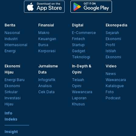
Berita
Finansial
Digital
Ekonopedia
Nasional
Makro
E-Commerce
Sejarah
Industri
Keuangan
Fintech
Ekonomi
Internasional
Bursa
Startup
Profil
Energi
Korporasi
Gadget
Istilah
Teknologi
Ekonomi
Ekonomi
Jurnalisme
In-Depth &
Video
Hijau
Data
Opini
News
Energi Baru
Infografik
Telaah
Wawancara
Ekonomi
Analisis
Opini
Katalogue
Sirkular
Cek Data
Wawancara
Foto
Investasi
Laporan
Podcast
Hijau
Khusus
Info
Indeks
Insight