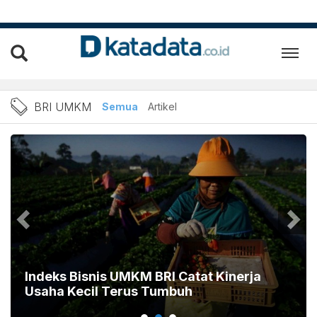
BRI UMKM
BRI UMKM
Semua
Artikel
Indeks Bisnis UMKM BRI Catat Kinerja
Usaha Kecil Terus Tumbuh