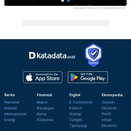
WW.
ANTARA FOTO/HAFIDZ MUBARAK A/FOC.
Berita
Finansial
Digital
Ekonopedia
Nasional
Makro
E-Commerce
Sejarah
Industri
Keuangan
Fintech
Ekonomi
Internasional
Bursa
Startup
Profil
Energi
Korporasi
Gadget
Istilah
Teknologi
Ekonomi