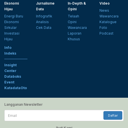
Ekonomi
Jurnalisme
In-Depth &
Video
Hijau
Data
Opini
News
Energi Baru
Infografik
Telaah
Wawancara
Ekonomi
Analisis
Opini
Katalogue
Sirkular
Cek Data
Wawancara
Foto
Investasi
Laporan
Podcast
Hijau
Khusus
Info
Indeks
Insight
Center
Databoks
Event
KatadataOto
Langganan Newsletter
Email
Daftar
Ikuti Kami