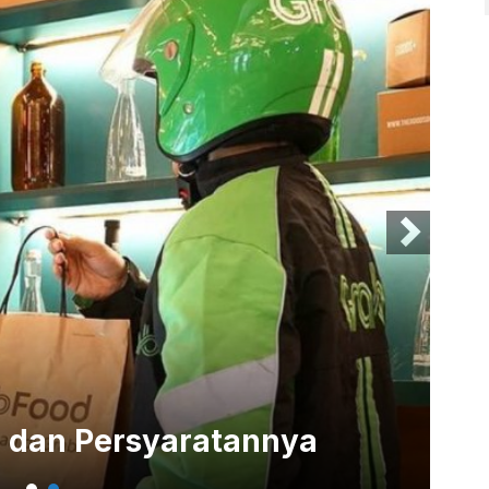
Gr
d dan Persyaratannya
Tr