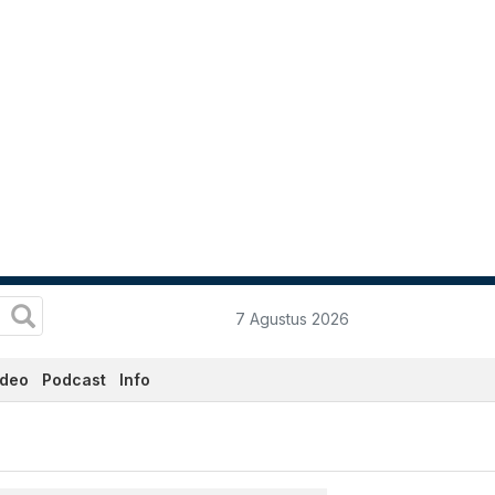
7 Agustus 2026
ideo
Podcast
Info
ini Hari Ini - Katadata.co