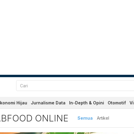
konomi Hijau
Jurnalisme Data
In-Depth & Opini
Otomotif
V
d Online Terbaru dan Terk
ABFOOD ONLINE
Semua
Artikel