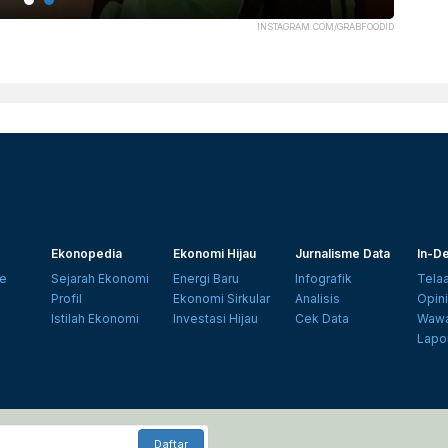
INSTAGRAM.COM/GRABFOODID
Ekonopedia
Ekonomi Hijau
Jurnalisme Data
In-De
e
Sejarah Ekonomi
Energi Baru
Infografik
Tela
Profil
Ekonomi Sirkular
Analisis
Opin
Istilah Ekonomi
Investasi Hijau
Cek Data
Wawa
Lapo
Daftar