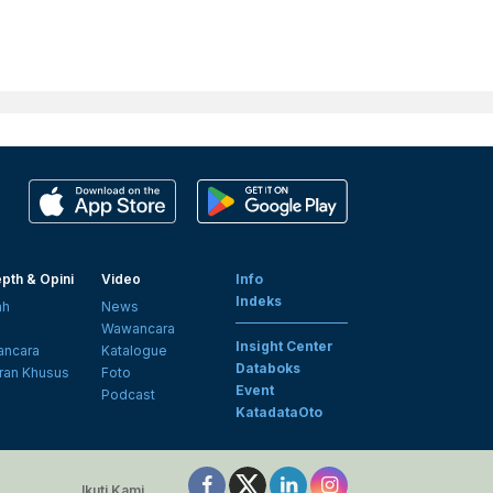
pth & Opini
Video
Info
Indeks
ah
News
i
Wawancara
Insight Center
ncara
Katalogue
Databoks
ran Khusus
Foto
Event
Podcast
KatadataOto
Ikuti Kami