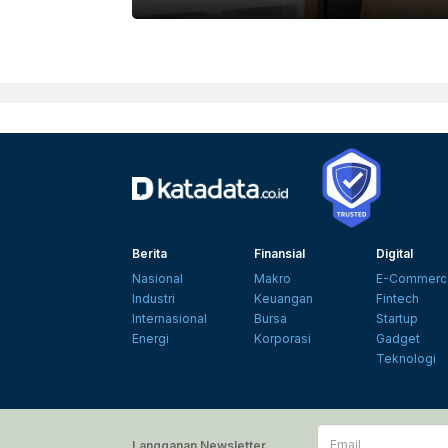
123RF.COM/THAMKC
Berita
Finansial
Digital
Nasional
Makro
E-Commerc
Industri
Keuangan
Fintech
Internasional
Bursa
Startup
Energi
Korporasi
Gadget
Teknologi
Email
Langganan Newsletter