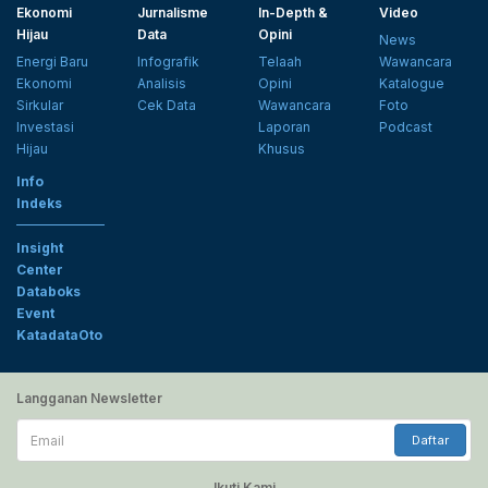
Ekonomi
Jurnalisme
In-Depth &
Video
Hijau
Data
Opini
News
Energi Baru
Infografik
Telaah
Wawancara
Ekonomi
Analisis
Opini
Katalogue
Sirkular
Cek Data
Wawancara
Foto
Investasi
Laporan
Podcast
Hijau
Khusus
Info
Indeks
Insight
Center
Databoks
Event
KatadataOto
Langganan Newsletter
Email
Daftar
Ikuti Kami