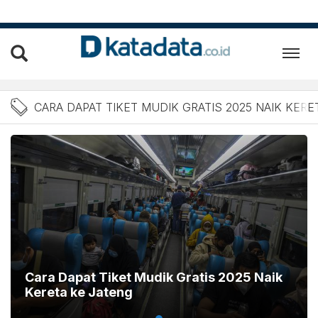
Berita Cara Dapat Tiket M
CARA DAPAT TIKET MUDIK GRATIS 2025 NAIK KERE
Cara Dapat Tiket Mudik Gratis 2025 Naik
Kereta ke Jateng