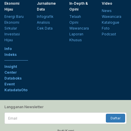
Ekonomi
Jurnalisme
In-Depth &
Video
Hijau
Data
Opini
News
Energi Baru
Infografik
Telaah
Wawancara
Ekonomi
Analisis
Opini
Katalogue
Sirkular
Cek Data
Wawancara
Foto
Investasi
Laporan
Podcast
Hijau
Khusus
Info
Indeks
Insight
Center
Databoks
Event
KatadataOto
Langganan Newsletter
Email
Daftar
Ikuti Kami