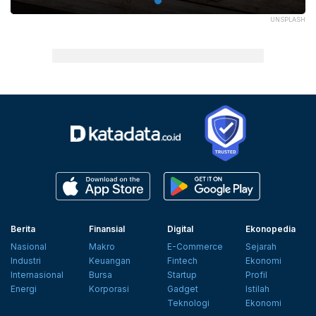
UNSPLASH
Berita
Finansial
Digital
Ekonopedia
Nasional
Makro
E-Commerce
Sejarah
Industri
Keuangan
Fintech
Ekonomi
Internasional
Bursa
Startup
Profil
Energi
Korporasi
Gadget
Istilah
Teknologi
Ekonomi