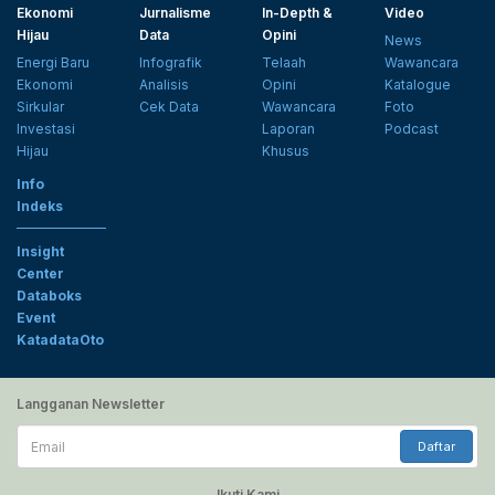
Ekonomi
Jurnalisme
In-Depth &
Video
Hijau
Data
Opini
News
Energi Baru
Infografik
Telaah
Wawancara
Ekonomi
Analisis
Opini
Katalogue
Sirkular
Cek Data
Wawancara
Foto
Investasi
Laporan
Podcast
Hijau
Khusus
Info
Indeks
Insight
Center
Databoks
Event
KatadataOto
Langganan Newsletter
Email
Daftar
Ikuti Kami