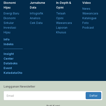
Ekonomi
Jurnalisme
In-Depth &
Video
Hijau
Data
Opini
News
Energi Baru
Infografik
Telaah
Wawancara
Ekonomi
Analisis
Opini
Katalogue
Sirkular
Cek Data
Wawancara
Foto
Investasi
Laporan
Podcast
Hijau
Khusus
Info
Indeks
Insight
Center
Databoks
Event
KatadataOto
Langganan Newsletter
Email
Daftar
Ikuti Kami