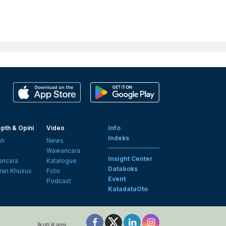
pth & Opini
Video
Info
Indeks
ah
News
i
Wawancara
Insight Center
ncara
Katalogue
Databoks
ran Khusus
Foto
Event
Podcast
KatadataOto
Ikuti Kami