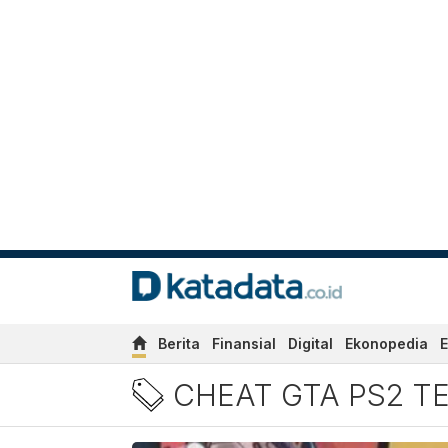
Berita
Finansial
Digital
Ekonopedia
E
Berita Cheat GTA PS2 Terl
CHEAT GTA PS2 T