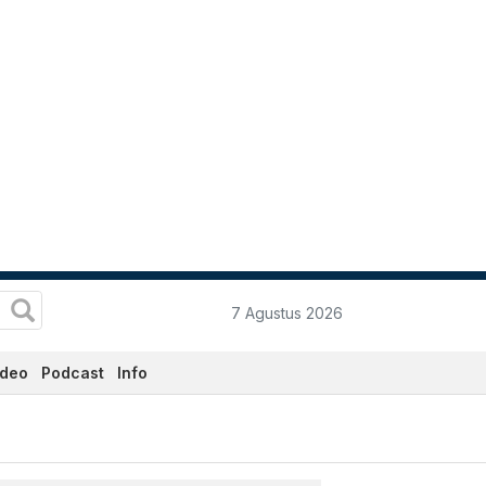
7 Agustus 2026
ideo
Podcast
Info
erkini Hari Ini - Katadat