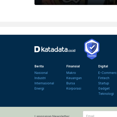
Berita
Finansial
Digital
Nasional
Makro
E-Commerc
Industri
Keuangan
Fintech
Internasional
Bursa
Startup
Energi
Korporasi
Gadget
Teknologi
Email
Langganan Newsletter