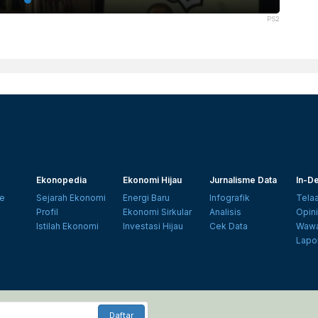
PS2
Ekonopedia
Ekonomi Hijau
Jurnalisme Data
In-De
e
Sejarah Ekonomi
Energi Baru
Infografik
Tela
Profil
Ekonomi Sirkular
Analisis
Opin
Istilah Ekonomi
Investasi Hijau
Cek Data
Wawa
Lapo
Daftar