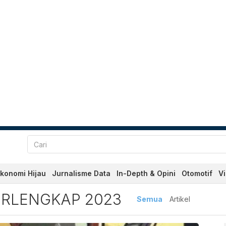
konomi Hijau
Jurnalisme Data
In-Depth & Opini
Otomotif
V
engkap 2023 Terbaru dan T
ERLENGKAP 2023
Semua
Artikel