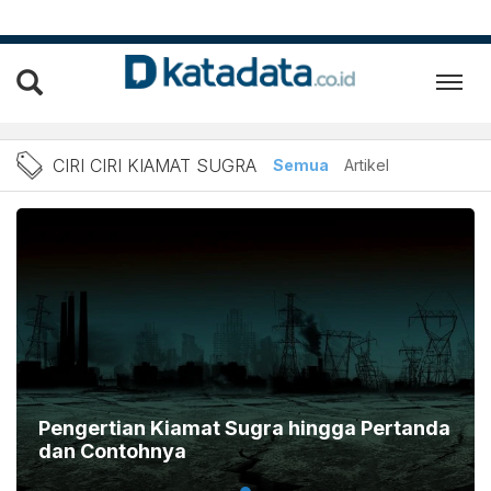
Berita Ciri Ciri Kiamat Su
CIRI CIRI KIAMAT SUGRA
Semua
Artikel
Pengertian Kiamat Sugra hingga Pertanda
dan Contohnya