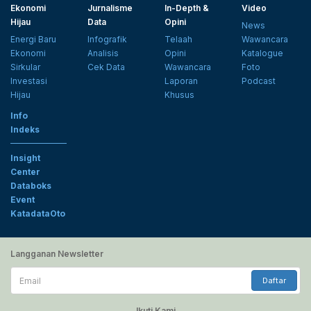
Ekonomi
Jurnalisme
In-Depth &
Video
Hijau
Data
Opini
News
Energi Baru
Infografik
Telaah
Wawancara
Ekonomi
Analisis
Opini
Katalogue
Sirkular
Cek Data
Wawancara
Foto
Investasi
Laporan
Podcast
Hijau
Khusus
Info
Indeks
Insight
Center
Databoks
Event
KatadataOto
Langganan Newsletter
Email
Daftar
Ikuti Kami