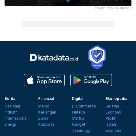
PIXABAY.COM/ICHEINFACH
Berita
Finansial
Digital
Ekonopedia
Nasional
Makro
E-Commerce
Sejarah
Industri
Keuangan
Fintech
Ekonomi
Internasional
Bursa
Startup
Profil
Energi
Korporasi
Gadget
Istilah
Teknologi
Ekonomi