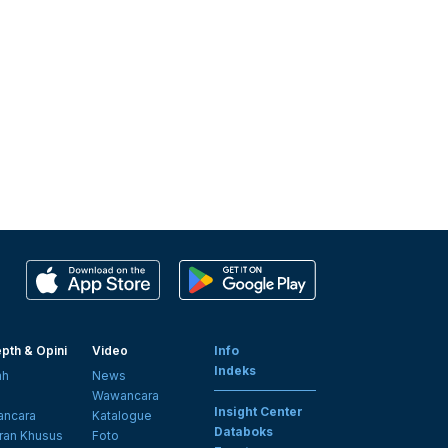
pth & Opini
Video
Info
Indeks
ah
News
i
Wawancara
Insight Center
ncara
Katalogue
Databoks
ran Khusus
Foto