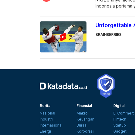
Indonesia pertama y
Unforgettable
BRAINBERRIES
Berita
Finansial
Digital
Nasional
Makro
E-Commerc
Industri
Keuangan
Fintech
Internasional
Bursa
Startup
Energi
Korporasi
Gadget