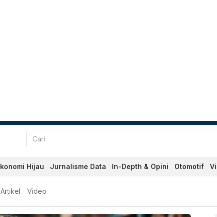
konomi Hijau
Jurnalisme Data
In-Depth & Opini
Otomotif
V
an Terkini Hari Ini - Kata
Artikel
Video