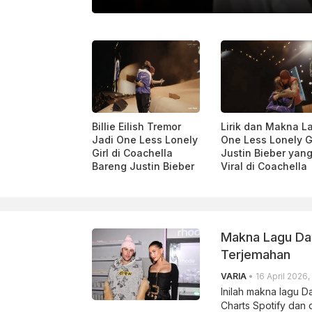
KATADATA
Billie Eilish Tremor
Lirik dan Makna L
Jadi One Less Lonely
One Less Lonely Gi
Girl di Coachella
Justin Bieber yan
Bareng Justin Bieber
Viral di Coachella
Makna Lagu Dai
Terjemahan
VARIA
• 16 April 2026,
Inilah makna lagu D
Charts Spotify dan