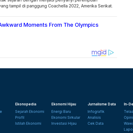
ang tampil di panggung Coachella 2022, Amerika Serikat.
 Awkward Moments From The Olympics
Ekonopedia
Ekonomi Hijau
Jurnalisme Data
In-De
e
Sejarah Ekonomi
Energi Baru
Infografik
Tela
Profil
Ekonomi Sirkular
Analisis
Opin
Istilah Ekonomi
Investasi Hijau
Cek Data
Wawa
Lapo