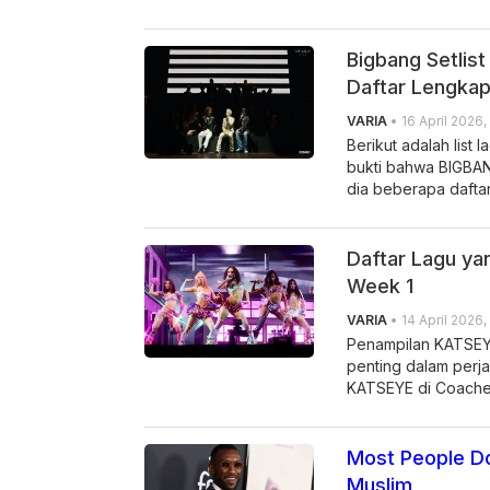
Bigbang Setlist
Daftar Lengka
VARIA
• 16 April 2026,
Berikut adalah list
bukti bahwa BIGBANG 
dia beberapa dafta
Daftar Lagu ya
Week 1
VARIA
• 14 April 2026,
Penampilan KATSEYE
penting dalam perja
KATSEYE di Coache
Most People Do
Muslim