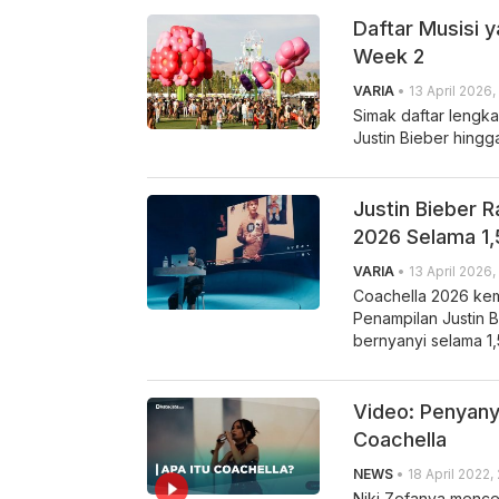
Daftar Musisi 
Week 2
VARIA
• 13 April 2026,
Simak daftar lengk
Justin Bieber hingga
Justin Bieber 
2026 Selama 1
VARIA
• 13 April 2026,
Coachella 2026 kemb
Penampilan Justin 
bernyanyi selama 1,5
Video: Penyanyi
Coachella
NEWS
• 18 April 2022,
Niki Zefanya menc