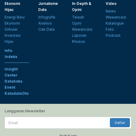
Ekonomi
Jurnalisme
In-Depth &
Video
Hijau
Data
Opini
News
Energi Baru
Infografik
Telaah
Wawancara
Ekonomi
Analisis
Opini
Katalogue
Sirkular
Cek Data
Wawancara
Foto
Investasi
Laporan
Podcast
Hijau
Khusus
Info
Indeks
Insight
Center
Databoks
Event
KatadataOto
Langganan Newsletter
Email
Daftar
Ikuti Kami