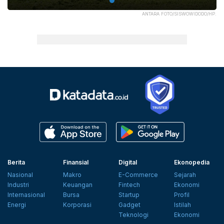
ANTARA FOTO/SISWOWIDODO/HP.
Berita
Finansial
Digital
Ekonopedia
Nasional
Makro
E-Commerce
Sejarah
Industri
Keuangan
Fintech
Ekonomi
Internasional
Bursa
Startup
Profil
Energi
Korporasi
Gadget
Istilah
Teknologi
Ekonomi