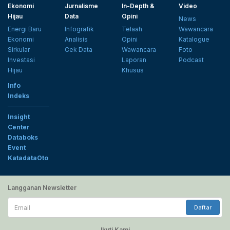
Ekonomi
Jurnalisme
In-Depth &
Video
Hijau
Data
Opini
News
Energi Baru
Infografik
Telaah
Wawancara
Ekonomi
Analisis
Opini
Katalogue
Sirkular
Cek Data
Wawancara
Foto
Investasi
Laporan
Podcast
Hijau
Khusus
Info
Indeks
Insight
Center
Databoks
Event
KatadataOto
Langganan Newsletter
Email
Daftar
Ikuti Kami