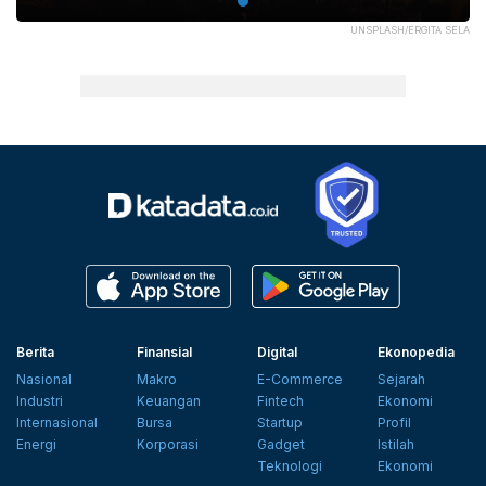
UNSPLASH/ERGITA SELA
Berita
Finansial
Digital
Ekonopedia
Nasional
Makro
E-Commerce
Sejarah
Industri
Keuangan
Fintech
Ekonomi
Internasional
Bursa
Startup
Profil
Energi
Korporasi
Gadget
Istilah
Teknologi
Ekonomi