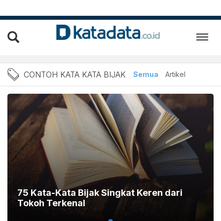
Berita contoh kata kata bi
CONTOH KATA KATA BIJAK
Semua
Artikel
75 Kata-Kata Bijak Singkat Keren dari
Tokoh Terkenal