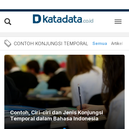
Berita Contoh Konjungsi T
CONTOH KONJUNGSI TEMPORAL
Semua
Artikel
Contoh, Ciri-ciri dan Jenis Konjungsi
Temporal dalam Bahasa Indonesia