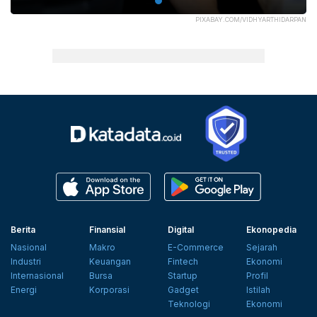
PIXABAY.COM/VIDHYARTHIDARPAN
Berita
Finansial
Digital
Ekonopedia
Nasional
Makro
E-Commerce
Sejarah
Industri
Keuangan
Fintech
Ekonomi
Internasional
Bursa
Startup
Profil
Energi
Korporasi
Gadget
Istilah
Teknologi
Ekonomi