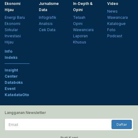
Ekonomi
Jurnalisme
In-Depth &
Video
Hijau
Data
Opini
News
Energi Baru
Infografik
Telaah
Wawancara
Ekonomi
Analisis
Opini
Katalogue
Sirkular
Cek Data
Wawancara
Foto
Investasi
Laporan
Podcast
Hijau
Khusus
Info
Indeks
Insight
Center
Databoks
Event
KatadataOto
Langganan Newsletter
Email
Daftar
Ikuti Kami