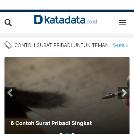
Berita Contoh Surat Priba
CONTOH SURAT PRIBADI UNTUK TEMAN
Semua
6 Contoh Surat Pribadi Singkat