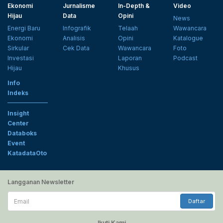
Ekonomi
Jurnalisme
In-Depth &
Video
Hijau
Data
Opini
News
Energi Baru
Infografik
Telaah
Wawancara
Ekonomi
Analisis
Opini
Katalogue
Sirkular
Cek Data
Wawancara
Foto
Investasi
Laporan
Podcast
Hijau
Khusus
Info
Indeks
Insight
Center
Databoks
Event
KatadataOto
Langganan Newsletter
Email
Daftar
Ikuti Kami