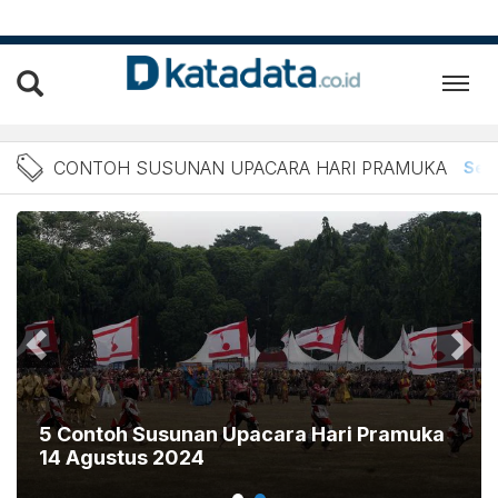
Berita Contoh Susunan Upa
CONTOH SUSUNAN UPACARA HARI PRAMUKA
Sem
5 Contoh Susunan Upacara Hari Pramuka
14 Agustus 2024