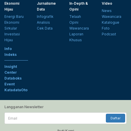
Ekonomi
Jurnalisme
In-Depth &
Video
Hijau
Data
Opini
News
Energi Baru
Infografik
Telaah
Wawancara
Ekonomi
Analisis
Opini
Katalogue
Sirkular
Cek Data
Wawancara
Foto
Investasi
Laporan
Podcast
Hijau
Khusus
Info
Indeks
Insight
Center
Databoks
Event
KatadataOto
Langganan Newsletter
Email
Daftar
Ikuti Kami