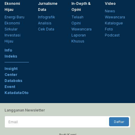
Ekonomi
Jurnalisme
In-Depth &
Video
Hijau
Data
Opini
News
Energi Baru
Infografik
Telaah
Wawancara
Ekonomi
Analisis
Opini
Katalogue
Sirkular
Cek Data
Wawancara
Foto
Investasi
Laporan
Podcast
Hijau
Khusus
Info
Indeks
Insight
Center
Databoks
Event
KatadataOto
Langganan Newsletter
Email
Daftar
Ikuti Kami