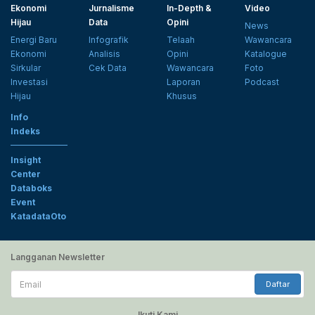
Ekonomi
Jurnalisme
In-Depth &
Video
Hijau
Data
Opini
News
Energi Baru
Infografik
Telaah
Wawancara
Ekonomi
Analisis
Opini
Katalogue
Sirkular
Cek Data
Wawancara
Foto
Investasi
Laporan
Podcast
Hijau
Khusus
Info
Indeks
Insight
Center
Databoks
Event
KatadataOto
Langganan Newsletter
Email
Daftar
Ikuti Kami