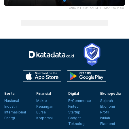
ANTARA FOTO/ FAKHRI HERMANSYAH/FOC.
Berita
Finansial
Digital
Ekonopedia
Nasional
Makro
E-Commerce
Sejarah
Industri
Keuangan
Fintech
Ekonomi
Internasional
Bursa
Startup
Profil
Energi
Korporasi
Gadget
Istilah
Teknologi
Ekonomi