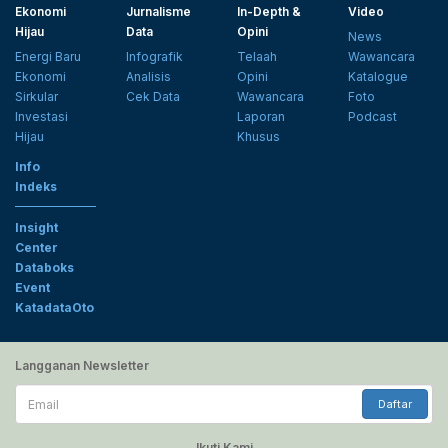
Ekonomi
Jurnalisme
In-Depth &
Video
Hijau
Data
Opini
News
Energi Baru
Infografik
Telaah
Wawancara
Ekonomi
Analisis
Opini
Katalogue
Sirkular
Cek Data
Wawancara
Foto
Investasi
Laporan
Podcast
Hijau
Khusus
Info
Indeks
Insight
Center
Databoks
Event
KatadataOto
Langganan Newsletter
Email
Daftar
Ikuti Kami