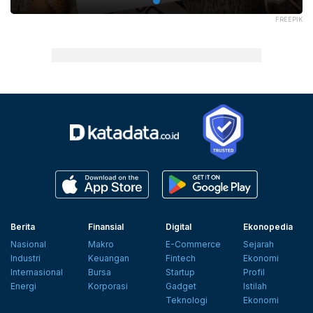
FREEPIK
Berita
Finansial
Digital
Ekonopedia
Nasional
Makro
E-Commerce
Sejarah
Industri
Keuangan
Fintech
Ekonomi
Internasional
Bursa
Startup
Profil
Energi
Korporasi
Gadget
Istilah
Teknologi
Ekonomi