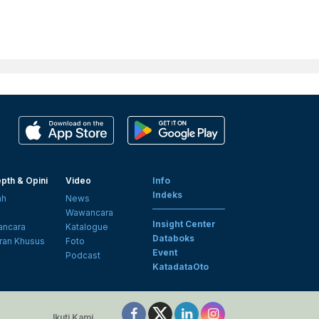
pth & Opini
Video
Info
Indeks
ah
News
i
Wawancara
Insight Center
ncara
Katalogue
Databoks
ran Khusus
Foto
Event
Podcast
KatadataOto
Ikuti Kami