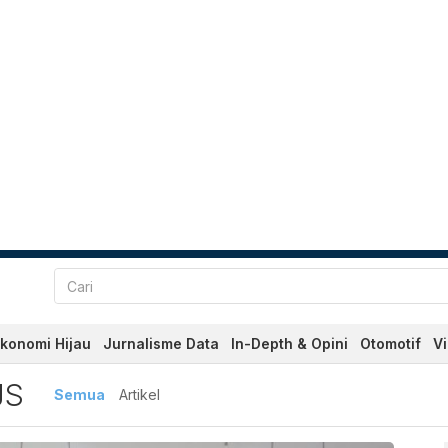
konomi Hijau
Jurnalisme Data
In-Depth & Opini
Otomotif
V
erbaru dan Terkini Hari In
JS
Semua
Artikel