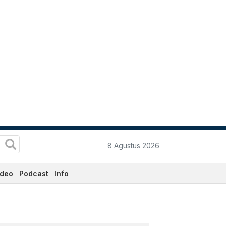
8 Agustus 2026
ideo
Podcast
Info
i - Katadata.co.id