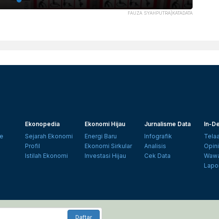
FAUZA SYAHPUTRA|KATADATA
Ekonopedia
Ekonomi Hijau
Jurnalisme Data
In-De
e
Sejarah Ekonomi
Energi Baru
Infografik
Tela
Profil
Ekonomi Sirkular
Analisis
Opin
Istilah Ekonomi
Investasi Hijau
Cek Data
Wawa
Lapo
Daftar