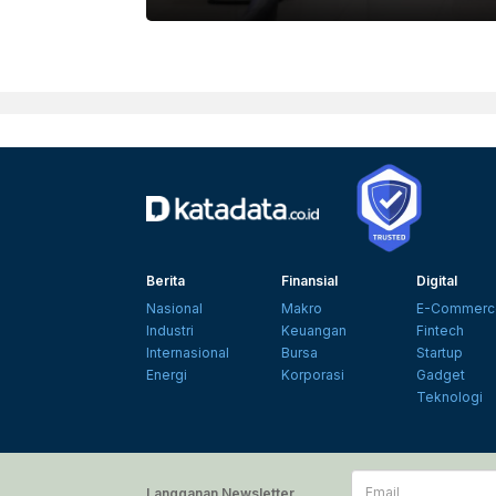
Berita
Finansial
Digital
Nasional
Makro
E-Commerc
Industri
Keuangan
Fintech
Internasional
Bursa
Startup
Energi
Korporasi
Gadget
Teknologi
Email
Langganan Newsletter