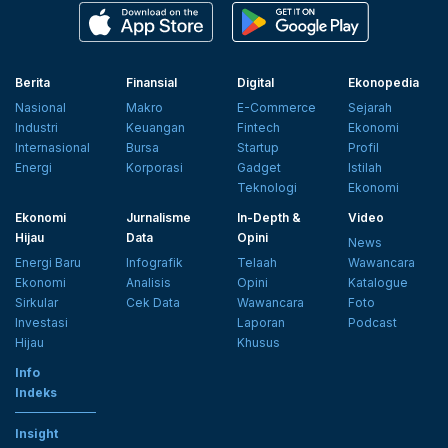
Berita
Finansial
Digital
Ekonopedia
Nasional
Makro
E-Commerce
Sejarah
Industri
Keuangan
Fintech
Ekonomi
Internasional
Bursa
Startup
Profil
Energi
Korporasi
Gadget
Istilah
Teknologi
Ekonomi
Ekonomi
Jurnalisme
In-Depth &
Video
Hijau
Data
Opini
News
Energi Baru
Infografik
Telaah
Wawancara
Ekonomi
Analisis
Opini
Katalogue
Sirkular
Cek Data
Wawancara
Foto
Investasi
Laporan
Podcast
Hijau
Khusus
Info
Indeks
Insight