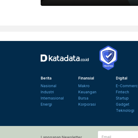
Berita
Finansial
Digital
Nasional
Makro
E-Commerc
Industri
Keuangan
Fintech
Internasional
Bursa
Startup
Energi
Korporasi
Gadget
Teknologi
Email
Langganan Newsletter