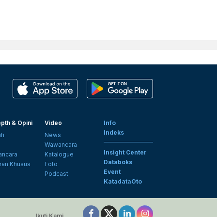
pth & Opini
Video
Info
Indeks
ah
News
i
Wawancara
Insight Center
ncara
Katalogue
Databoks
ran Khusus
Foto
Event
Podcast
KatadataOto
Ikuti Kami