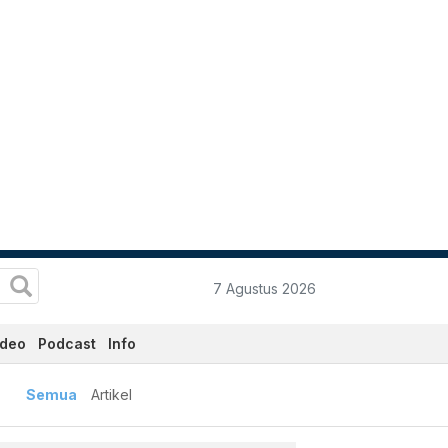
7 Agustus 2026
ideo
Podcast
Info
baru dan Terkini Hari Ini 
Semua
Artikel