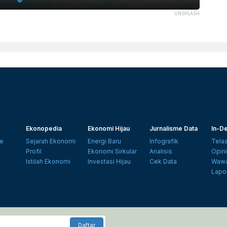
UNSPLASH
Ekonopedia
Ekonomi Hijau
Jurnalisme Data
In-De
e
Sejarah Ekonomi
Energi Baru
Infografik
Tela
Profil
Ekonomi Sirkular
Analisis
Opin
Istilah Ekonomi
Investasi Hijau
Cek Data
Wawa
Lapo
Daftar