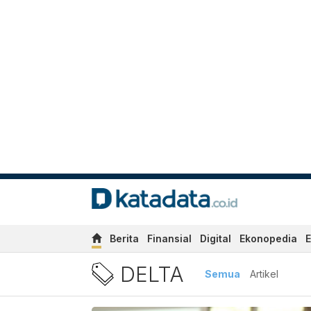
Berita
Finansial
Digital
Ekonopedia
E
Berita Delta Terbaru dan T
DELTA
Semua
Artikel