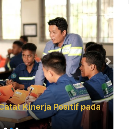
atat Kinerja Positif pada
Ka
De