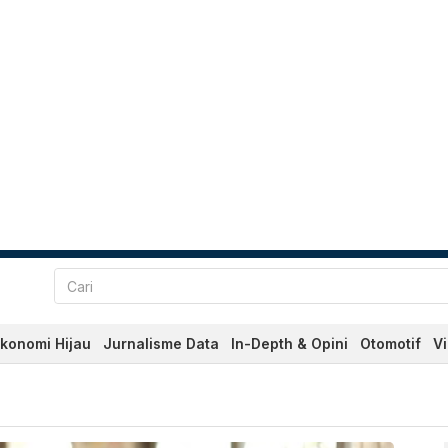
konomi Hijau
Jurnalisme Data
In-Depth & Opini
Otomotif
V
erkini Hari Ini - Katadata.